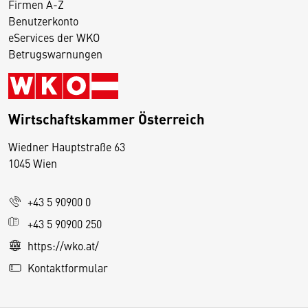
Firmen A-Z
Benutzerkonto
eServices der WKO
Betrugswarnungen
Wirtschaftskammer Österreich
Wiedner Hauptstraße 63
D
1045 Wien
i
e
+43 5 90900 0
s
e
+43 5 90900 250
S
https://wko.at/
e
Kontaktformular
it
e