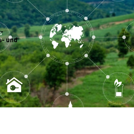
-
s- und