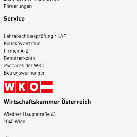
Förderungen
Service
Lehrabschlussprüfung / LAP
Kollektivverträge
Firmen A-Z
Benutzerkonto
eServices der WKO
Betrugswarnungen
Wirtschaftskammer Österreich
Wiedner Hauptstraße 63
D
1045 Wien
i
e