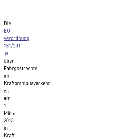
Die
EU-
Verordnung
181/2011
über
Fahrgastrechte
im
Kraftomnibusverkehr
ist
am
1.
März
2013
in
Kraft