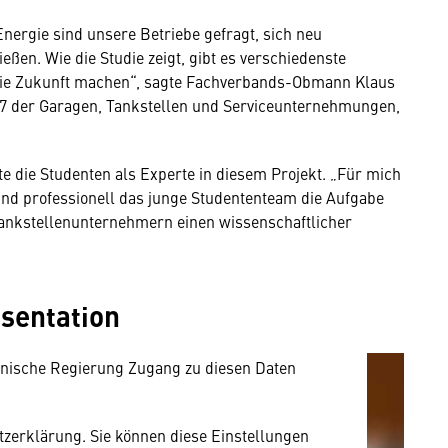
nergie sind unsere Betriebe gefragt, sich neu
eßen. Wie die Studie zeigt, gibt es verschiedenste
r die Zukunft machen“, sagte Fachverbands-Obmann Klaus
 der Garagen, Tankstellen und Serviceunternehmungen,
 die Studenten als Experte in diesem Projekt. „Für mich
und professionell das junge Studententeam die Aufgabe
mung
 Tankstellenunternehmern einen wissenschaftlicher
rnen Inhalt anzeigen. Dafür benötigen wir
owser personenbezogene technische Daten zu
sentation
mit US-amerikanischen Anbietern austauscht.
EU-Datenschutzrecht angemessenen Schutzniveau
nische Regierung Zugang zu diesen Daten
utzerklärung. Sie können diese Einstellungen