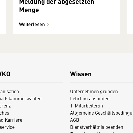
Meldung der abgesetzten
Menge
Weiterlesen
WKO
Wissen
anisation
Unternehmen gründen
haftskammerwahlen
Lehrling ausbilden
arenz
1. Mitarbeiter:in
iches
Allgemeine Geschäftsbedingu
nd Karriere
AGB
service
Dienstverhältnis beenden