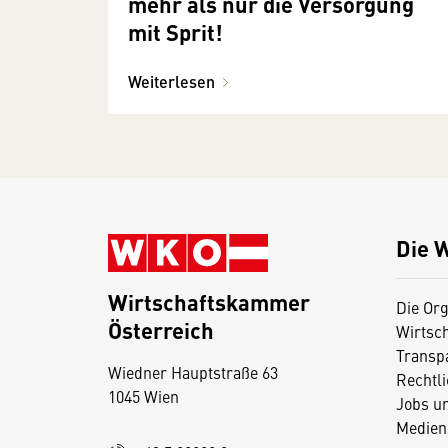
mehr als nur die Versorgung
mit Sprit!
Weiterlesen
Die 
Wirtschaftskammer
Die Org
Österreich
Wirtsc
D
Transp
Wiedner Hauptstraße 63
i
Rechtl
1045 Wien
Jobs u
e
Medien
s