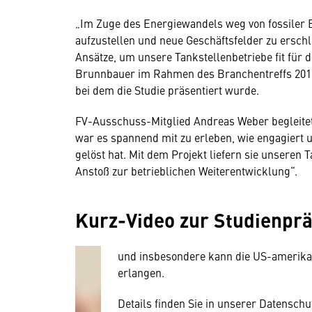
„Im Zuge des Energiewandels weg von fossiler E
aufzustellen und neue Geschäftsfelder zu erschli
Ansätze, um unsere Tankstellenbetriebe fit fü
Brunnbauer im Rahmen des Branchentreffs 2017
bei dem die Studie präsentiert wurde.
FV-Ausschuss-Mitglied Andreas Weber begleitete
war es spannend mit zu erleben, wie engagiert 
Wir benötigen Ihre Zustim
gelöst hat. Mit dem Projekt liefern sie unseren
Anstoß zur betrieblichen Weiterentwicklung“.
Hier würden wir Ihnen gerne einen exte
allerdings Ihre Zustimmung, da Ihr Br
Kurz-Video zur Studienprä
Geräten und Nutzerverhalten mitunter 
Diese Daten unterliegen keinem dem 
und insbesondere kann die US-amerika
erlangen.
Details finden Sie in unserer Datensch