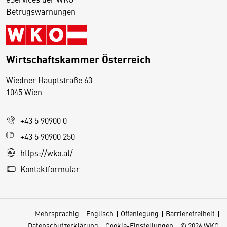
Betrugswarnungen
Wirtschaftskammer Österreich
Wiedner Hauptstraße 63
D
1045 Wien
i
e
+43 5 90900 0
s
e
+43 5 90900 250
S
https://wko.at/
e
Kontaktformular
it
e
v
Mehrsprachig
Englisch
Offenlegung
Barrierefreiheit
e
Datenschutzerklärung
Cookie-Einstellungen
© 2026 WKO