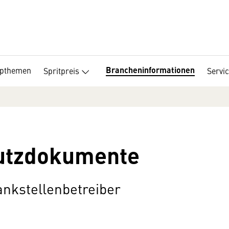
Brancheninformationen
opthemen
Spritpreis
Servi
utzdokumente
ankstellenbetreiber