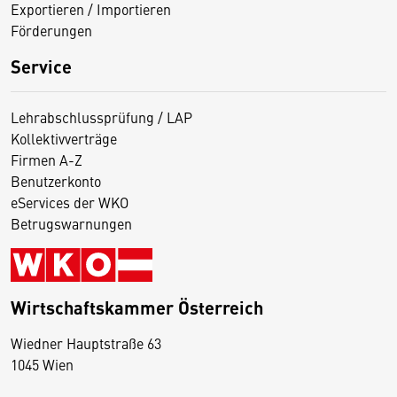
Exportieren / Importieren
Förderungen
Service
Lehrabschlussprüfung / LAP
Kollektivverträge
Firmen A-Z
Benutzerkonto
eServices der WKO
Betrugswarnungen
Wirtschaftskammer Österreich
Wiedner Hauptstraße 63
D
1045 Wien
i
e