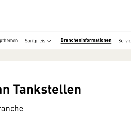
Brancheninformationen
opthemen
Spritpreis
Servi
n Tankstellen
Branche