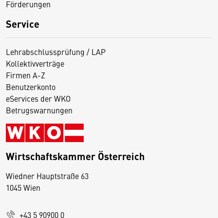
Förderungen
Service
Lehrabschlussprüfung / LAP
Kollektivverträge
Firmen A-Z
Benutzerkonto
eServices der WKO
Betrugswarnungen
Wirtschaftskammer Österreich
Wiedner Hauptstraße 63
D
1045 Wien
i
e
+43 5 90900 0
s