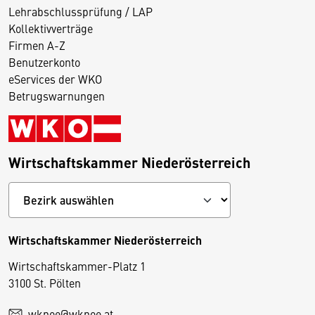
Lehrabschlussprüfung / LAP
Kollektivverträge
Firmen A-Z
Benutzerkonto
eServices der WKO
Betrugswarnungen
Wirtschaftskammer Niederösterreich
Wirtschaftskammer Niederösterreich
Wirtschaftskammer-Platz 1
D
3100 St. Pölten
i
wknoe@wknoe.at