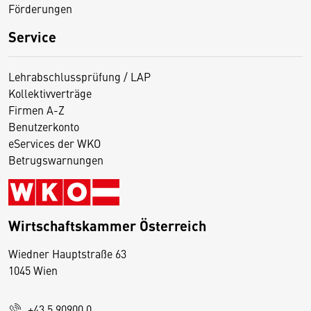
Förderungen
Service
Lehrabschlussprüfung / LAP
Kollektivverträge
Firmen A-Z
Benutzerkonto
eServices der WKO
Betrugswarnungen
Wirtschaftskammer Österreich
Wiedner Hauptstraße 63
D
1045 Wien
i
e
+43 5 90900 0