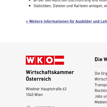
Statistiken, Dateien und Karteien anlegen, 
» Weitere Informationen für Ausbilder und Leh
Die 
Wirtschaftskammer
Die Org
Österreich
Wirtsc
D
Transp
Wiedner Hauptstraße 63
i
Rechtl
1045 Wien
Jobs u
e
Medien
s