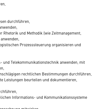
en,
sen durchführen,
anwenden,
er Rhetorik und Methodik (wie Zeitmanagement,
 anwenden,
logistischen Prozesssteuerung organisieren und
ns- und Telekommunikationstechnik anwenden, mit
en,
einschlägigen rechtlichen Bestimmungen durchführen,
hte Leistungen beurteilen und dokumentieren,
rchführen,
ieblichen Informations- und Kommunikationssysteme
tenrechnung mitwirken,