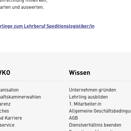
warten und auswerten.
rlinge zum Lehrberuf Speditionslogistiker/in
WKO
Wissen
anisation
Unternehmen gründen
haftskammerwahlen
Lehrling ausbilden
arenz
1. Mitarbeiter:in
iches
Allgemeine Geschäftsbedingu
nd Karriere
AGB
service
Dienstverhältnis beenden