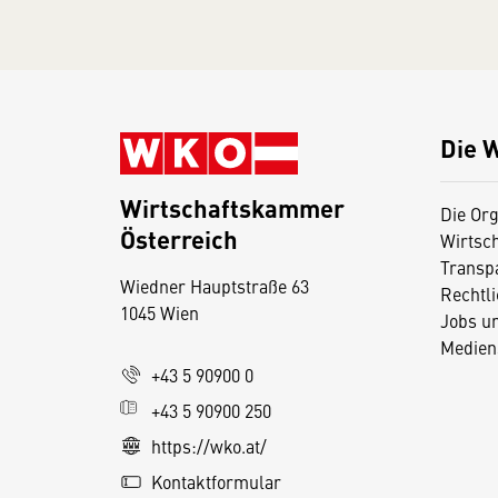
Die 
Wirtschaftskammer
Die Org
Österreich
Wirtsc
D
Transp
Wiedner Hauptstraße 63
i
Rechtl
1045 Wien
Jobs u
e
Medien
s
+43 5 90900 0
e
+43 5 90900 250
S
e
https://wko.at/
it
Kontaktformular