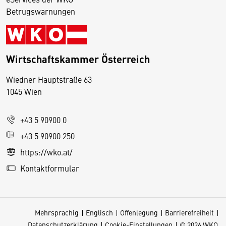
Betrugswarnungen
Wirtschaftskammer Österreich
Wiedner Hauptstraße 63
D
1045 Wien
i
e
+43 5 90900 0
s
e
+43 5 90900 250
S
https://wko.at/
e
Kontaktformular
it
e
v
Mehrsprachig
Englisch
Offenlegung
Barrierefreiheit
e
Datenschutzerklärung
Cookie-Einstellungen
© 2026 WKO