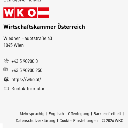
Wirtschaftskammer Österreich
Wiedner Hauptstraße 63
D
1045 Wien
i
e
+43 5 90900 0
s
e
+43 5 90900 250
S
https://wko.at/
e
Kontaktformular
it
e
v
Mehrsprachig
Englisch
Offenlegung
Barrierefreiheit
e
Datenschutzerklärung
Cookie-Einstellungen
© 2026 WKO
r