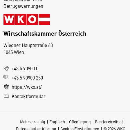
Betrugswarnungen
Wirtschaftskammer Österreich
Wiedner Hauptstraße 63
D
1045 Wien
i
e
+43 5 90900 0
s
e
+43 5 90900 250
S
https://wko.at/
e
Kontaktformular
it
e
v
Mehrsprachig
Englisch
Offenlegung
Barrierefreiheit
e
Datenschutzerklärung
Cookie-Einstellungen
© 2026 WKO