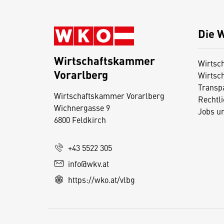
Die 
Wirtschaftskammer
Wirtsc
Vorarlberg
Wirtsc
D
Transp
i
Wirtschaftskammer Vorarlberg
Rechtl
Wichnergasse 9
e
Jobs u
6800 Feldkirch
s
e
+43 5522 305
S
e
info@wkv.at
it
https://wko.at/vlbg
e
v
e