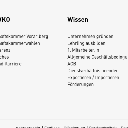
WKO
Wissen
haftskammer Vorarlberg
Unternehmen gründen
haftskammerwahlen
Lehrling ausbilden
arenz
1. Mitarbeiter:in
iches
Allgemeine Geschäftsbedingu
nd Karriere
AGB
Dienstverhältnis beenden
Exportieren / Importieren
Förderungen
Mehrsprachig
Englisch
Offenlegung
Barrierefreiheit
Dat