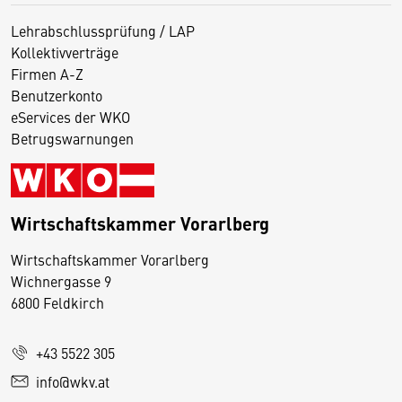
Lehrabschlussprüfung / LAP
Kollektivverträge
Firmen A-Z
Benutzerkonto
eServices der WKO
Betrugswarnungen
Wirtschaftskammer Vorarlberg
D
Wirtschaftskammer Vorarlberg
i
Wichnergasse 9
6800 Feldkirch
e
s
e
+43 5522 305
S
info@wkv.at
e