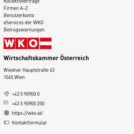
Kollektivverträge
Firmen A-Z
Benutzerkonto
eServices der WKO
Betrugswarnungen
Wirtschaftskammer Österreich
Wiedner Hauptstraße 63
D
1045 Wien
i
e
+43 5 90900 0
s
e
+43 5 90900 250
S
https://wko.at/
e
Kontaktformular
it