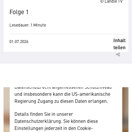
© Ländle TV
Folge 1
Wir benötigen Ihre Zustimmung
Lesedauer: 1 Minute
Hier würden wir Ihnen gerne einen externen
Inhalt
01.07.2026
Inhalt anzeigen. Dafür benötigen wir allerdings
teilen
Ihre Zustimmung, da Ihr Browser
personenbezogene technische Daten zu Geräten
und Nutzerverhalten mitunter mit US-
amerikanischen Anbietern austauscht.
Diese Daten unterliegen keinem dem EU-
Datenschutzrecht angemessenen Schutzniveau
und insbesondere kann die US-amerikanische
Regierung Zugang zu diesen Daten erlangen.
Details finden Sie in unserer
Datenschutzerklärung. Sie können diese
Einstellungen jederzeit in den Cookie-