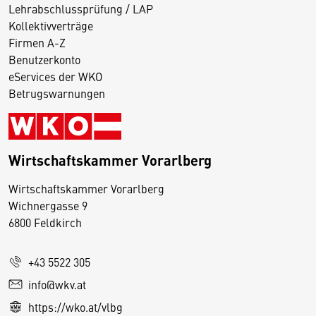
Lehrabschlussprüfung / LAP
Kollektivverträge
Firmen A-Z
Benutzerkonto
eServices der WKO
Betrugswarnungen
Wirtschaftskammer Vorarlberg
D
Wirtschaftskammer Vorarlberg
i
Wichnergasse 9
6800 Feldkirch
e
s
e
+43 5522 305
S
info@wkv.at
e
https://wko.at/vlbg