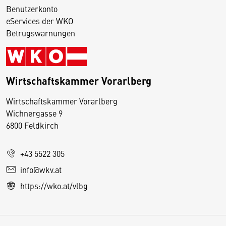
Benutzerkonto
eServices der WKO
Betrugswarnungen
Wirtschaftskammer Vorarlberg
D
Wirtschaftskammer Vorarlberg
i
Wichnergasse 9
6800 Feldkirch
e
s
e
+43 5522 305
S
info@wkv.at
e
https://wko.at/vlbg
it
e
v