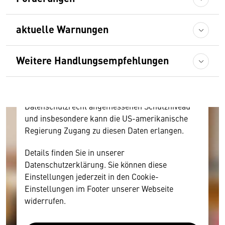
Hier würden wir Ihnen gerne einen externen
aktuelle Warnungen
Inhalt anzeigen. Dafür benötigen wir allerdings
Ihre Zustimmung, da Ihr Browser
personenbezogene technische Daten zu Geräten
Weitere Handlungsempfehlungen
und Nutzerverhalten mitunter mit US-
amerikanischen Anbietern austauscht.
Diese Daten unterliegen keinem dem EU-
Datenschutzrecht angemessenen Schutzniveau
und insbesondere kann die US-amerikanische
Regierung Zugang zu diesen Daten erlangen.
Details finden Sie in unserer
Datenschutzerklärung. Sie können diese
Einstellungen jederzeit in den Cookie-
Einstellungen im Footer unserer Webseite
widerrufen.