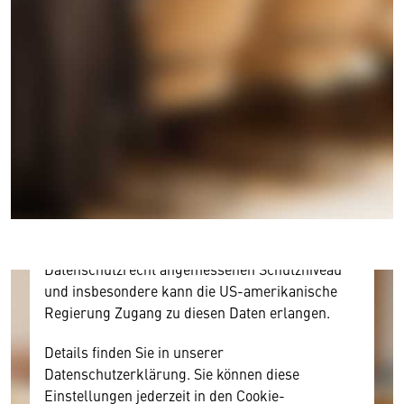
Wir benötigen Ihre Zustimmung
Hier würden wir Ihnen gerne einen externen
Inhalt anzeigen. Dafür benötigen wir allerdings
Ihre Zustimmung, da Ihr Browser
personenbezogene technische Daten zu Geräten
und Nutzerverhalten mitunter mit US-
amerikanischen Anbietern austauscht.
Diese Daten unterliegen keinem dem EU-
Datenschutzrecht angemessenen Schutzniveau
und insbesondere kann die US-amerikanische
Regierung Zugang zu diesen Daten erlangen.
Details finden Sie in unserer
Datenschutzerklärung. Sie können diese
Einstellungen jederzeit in den Cookie-