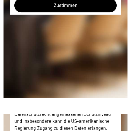
Zustimmen
Wir benötigen Ihre Zustimmung
Hier würden wir Ihnen gerne einen externen
Inhalt anzeigen. Dafür benötigen wir allerdings
Ihre Zustimmung, da Ihr Browser
personenbezogene technische Daten zu Geräten
und Nutzerverhalten mitunter mit US-
amerikanischen Anbietern austauscht.
Diese Daten unterliegen keinem dem EU-
Datenschutzrecht angemessenen Schutzniveau
und insbesondere kann die US-amerikanische
Regierung Zugang zu diesen Daten erlangen.