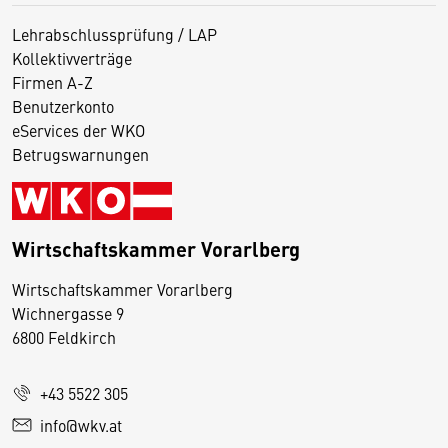
Lehrabschlussprüfung / LAP
Kollektivverträge
Firmen A-Z
Benutzerkonto
eServices der WKO
Betrugswarnungen
Wirtschaftskammer Vorarlberg
D
Wirtschaftskammer Vorarlberg
i
Wichnergasse 9
6800 Feldkirch
e
s
e
+43 5522 305
S
info@wkv.at
e