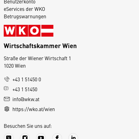
Benutzerkonto
eServices der WKO
Betrugswarnungen
Wirtschaftskammer Wien
Straße der Wiener Wirtschaft 1
1020 Wien
+43 1 51450 0
D
+43 1 51450
i
info@wkw.at
e
https://wko.at/wien
s
e
Besuchen Sie uns auf:
S
e