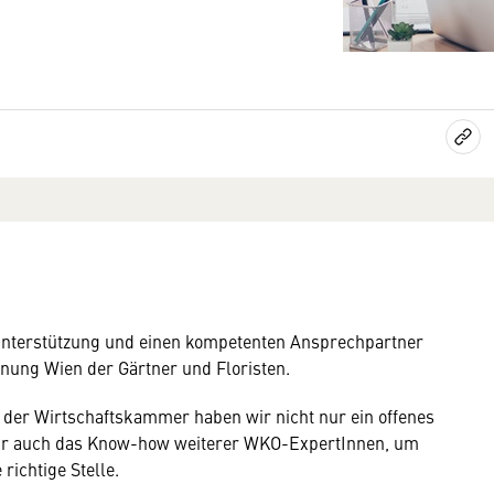
e Unterstützung und einen kompetenten Ansprechpartner
nnung Wien der Gärtner und Floristen.
 der Wirtschaftskammer haben wir nicht nur ein offenes
mung
n wir auch das Know-how weiterer WKO-ExpertInnen, um
 richtige Stelle.
rnen Inhalt anzeigen. Dafür benötigen wir