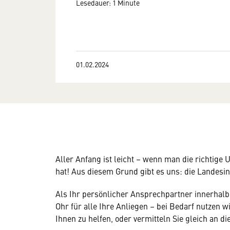
Lesedauer: 1 Minute
01.02.2024
Aller Anfang ist leicht – wenn man die richtig
hat! Aus diesem Grund gibt es uns: die Landesi
Als Ihr persönlicher Ansprechpartner innerhalb
Wir benötigen Ihre Zustim
Ohr für alle Ihre Anliegen – bei Bedarf nutze
Ihnen zu helfen, oder vermitteln Sie gleich an die
Hier würden wir Ihnen gerne einen exte