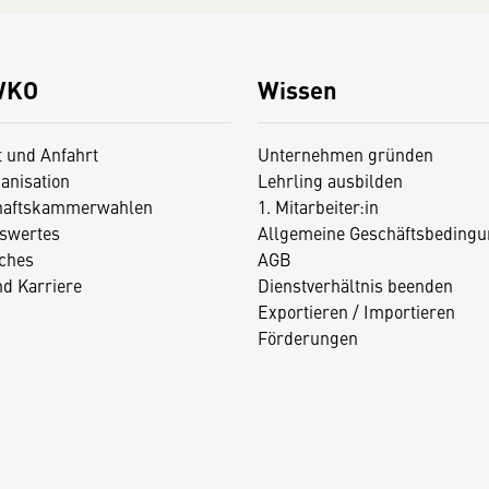
WKO
Wissen
t und Anfahrt
Unternehmen gründen
anisation
Lehrling ausbilden
haftskammerwahlen
1. Mitarbeiter:in
swertes
Allgemeine Geschäftsbedingu
iches
AGB
nd Karriere
Dienstverhältnis beenden
Exportieren / Importieren
Förderungen