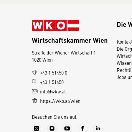
Die 
Wirtschaftskammer Wien
Kontak
Die Org
Straße der Wiener Wirtschaft 1
Wirtsc
1020 Wien
Wissen
Rechtl
D
+43 1 51450 0
Jobs u
i
+43 1 51450
e
info@wkw.at
s
https://wko.at/wien
e
S
Besuchen Sie uns auf:
e
it