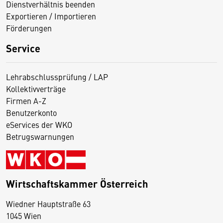
Dienstverhältnis beenden
Exportieren / Importieren
Förderungen
Service
Lehrabschlussprüfung / LAP
Kollektivverträge
Firmen A-Z
Benutzerkonto
eServices der WKO
Betrugswarnungen
Wirtschaftskammer Österreich
Wiedner Hauptstraße 63
D
1045 Wien
i