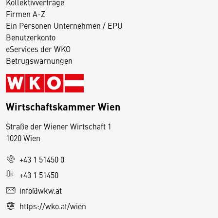
Kollektivverträge
Firmen A-Z
Ein Personen Unternehmen / EPU
Benutzerkonto
eServices der WKO
Betrugswarnungen
Wirtschaftskammer Wien
Straße der Wiener Wirtschaft 1
1020 Wien
+43 1 51450 0
D
+43 1 51450
i
info@wkw.at
e
https://wko.at/wien
s