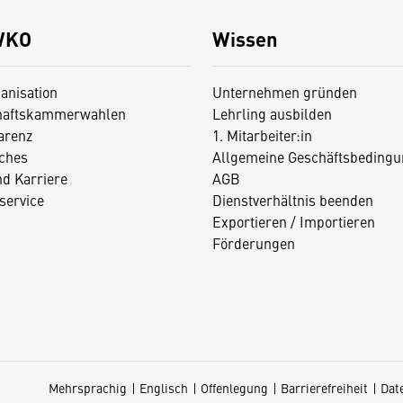
WKO
Wissen
anisation
Unternehmen gründen
haftskammerwahlen
Lehrling ausbilden
arenz
1. Mitarbeiter:in
iches
Allgemeine Geschäftsbedingu
nd Karriere
AGB
service
Dienstverhältnis beenden
Exportieren / Importieren
Förderungen
Mehrsprachig
Englisch
Offenlegung
Barrierefreiheit
Dat