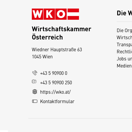
Die 
Wirtschaftskammer
Die Org
Österreich
Wirtsc
D
Transp
Wiedner Hauptstraße 63
i
Rechtl
1045 Wien
Jobs u
e
Medien
s
+43 5 90900 0
e
+43 5 90900 250
S
e
https://wko.at/
it
Kontaktformular
e
v
e
r