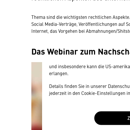
Thema sind die wichtigsten rechtlichen Aspekte
Wir benötigen Ihre Zustim
Social Media-Verträge, Veröffentlichungen auf 
Internet, das Vorgehen bei Abmahnungen/Shitst
Hier würden wir Ihnen gerne einen exte
allerdings Ihre Zustimmung, da Ihr Br
Das Webinar zum Nachsc
Geräten und Nutzerverhalten mitunter 
Diese Daten unterliegen keinem dem 
und insbesondere kann die US-amerika
erlangen.
Details finden Sie in unserer Datensch
jederzeit in den Cookie-Einstellungen 