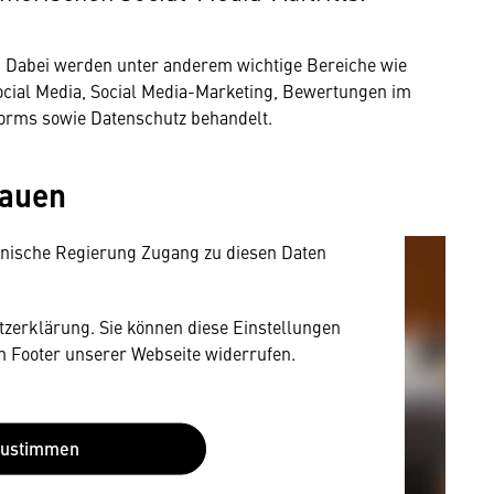
. Dabei werden unter anderem wichtige Bereiche wie
mung
Social Media, Social Media-Marketing, Bewertungen im
orms sowie Datenschutz behandelt.
rnen Inhalt anzeigen. Dafür benötigen wir
owser personenbezogene technische Daten zu
hauen
mit US-amerikanischen Anbietern austauscht.
EU-Datenschutzrecht angemessenen Schutzniveau
nische Regierung Zugang zu diesen Daten
utzerklärung. Sie können diese Einstellungen
im Footer unserer Webseite widerrufen.
Zustimmen