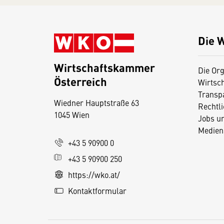
Die 
Wirtschaftskammer
Die Org
Österreich
Wirtsc
D
Transp
Wiedner Hauptstraße 63
i
Rechtl
1045 Wien
Jobs u
e
Medien
s
+43 5 90900 0
e
+43 5 90900 250
S
e
https://wko.at/
it
Kontaktformular
e
v