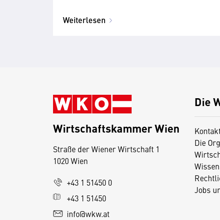
Weiterlesen
Die 
Wirtschaftskammer Wien
Kontak
Die Org
Straße der Wiener Wirtschaft 1
Wirtsc
1020 Wien
Wissen
Rechtl
D
+43 1 51450 0
Jobs u
i
+43 1 51450
e
info@wkw.at