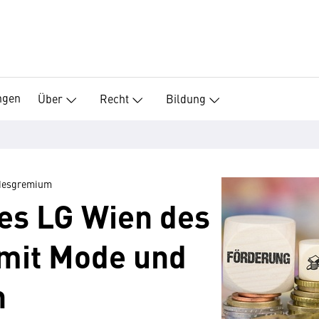
ngen
Über
Recht
Bildung
andesgremium
es LG Wien des
 mit Mode und
n