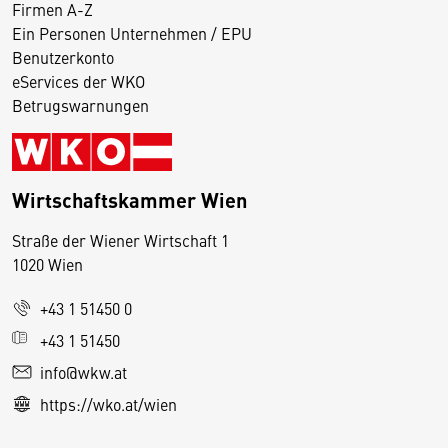
Firmen A-Z
Ein Personen Unternehmen / EPU
Benutzerkonto
eServices der WKO
Betrugswarnungen
Wirtschaftskammer Wien
Straße der Wiener Wirtschaft 1
1020 Wien
+43 1 51450 0
D
+43 1 51450
i
info@wkw.at
e
https://wko.at/wien
s
e