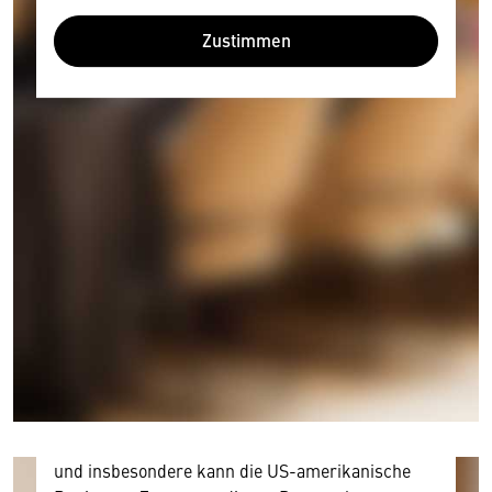
Zustimmen
Wir benötigen Ihre Zustimmung
Hier würden wir Ihnen gerne einen externen
Inhalt anzeigen. Dafür benötigen wir allerdings
Ihre Zustimmung, da Ihr Browser
personenbezogene technische Daten zu Geräten
und Nutzerverhalten mitunter mit US-
amerikanischen Anbietern austauscht.
Diese Daten unterliegen keinem dem EU-
Datenschutzrecht angemessenen Schutzniveau
und insbesondere kann die US-amerikanische