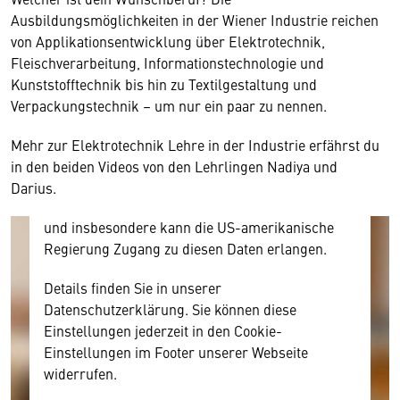
Wir benötigen Ihre Zustimmung
Ausbildungsmöglichkeiten in der Wiener Industrie reichen
von Applikationsentwicklung über Elektrotechnik,
Hier würden wir Ihnen gerne einen externen
Fleischverarbeitung, Informationstechnologie und
Inhalt anzeigen. Dafür benötigen wir allerdings
Kunststofftechnik bis hin zu Textilgestaltung und
Ihre Zustimmung, da Ihr Browser
Verpackungstechnik – um nur ein paar zu nennen.
personenbezogene technische Daten zu Geräten
und Nutzerverhalten mitunter mit US-
Mehr zur Elektrotechnik Lehre in der Industrie erfährst du
amerikanischen Anbietern austauscht.
in den beiden Videos von den Lehrlingen Nadiya und
Diese Daten unterliegen keinem dem EU-
Darius.
Datenschutzrecht angemessenen Schutzniveau
und insbesondere kann die US-amerikanische
Regierung Zugang zu diesen Daten erlangen.
Details finden Sie in unserer
Datenschutzerklärung. Sie können diese
Einstellungen jederzeit in den Cookie-
Einstellungen im Footer unserer Webseite
widerrufen.