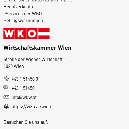
Benutzerkonto
eServices der WKO
Betrugswarnungen
Wirtschaftskammer Wien
Straße der Wiener Wirtschaft 1
1020 Wien
+43 1 51450 0
D
+43 1 51450
i
info@wkw.at
e
https://wko.at/wien
s
e
Besuchen Sie uns auf:
S