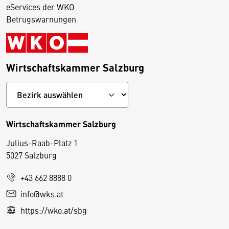
eServices der WKO
Betrugswarnungen
Wirtschaftskammer Salzburg
Wirtschaftskammer Salzburg
Julius-Raab-Platz 1
5027 Salzburg
D
+43 662 8888 0
i
info@wks.at
e
https://wko.at/sbg
s
e