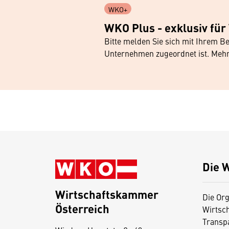
WKO+
WKO Plus - exklusiv für
Bitte melden Sie sich mit Ihrem Be
Unternehmen zugeordnet ist. Meh
Die 
Wirtschaftskammer
Die Org
Österreich
Wirtsc
D
Transp