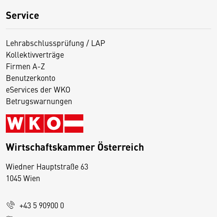
Service
Lehrabschlussprüfung / LAP
Kollektivverträge
Firmen A-Z
Benutzerkonto
eServices der WKO
Betrugswarnungen
Wirtschaftskammer Österreich
Wiedner Hauptstraße 63
D
1045 Wien
i
e
+43 5 90900 0
s