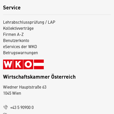
Service
Lehrabschlussprüfung / LAP
Kollektivverträge
Firmen A-Z
Benutzerkonto
eServices der WKO
Betrugswarnungen
Wirtschaftskammer Österreich
Wiedner Hauptstraße 63
D
1045 Wien
i
e
+43 5 90900 0
s