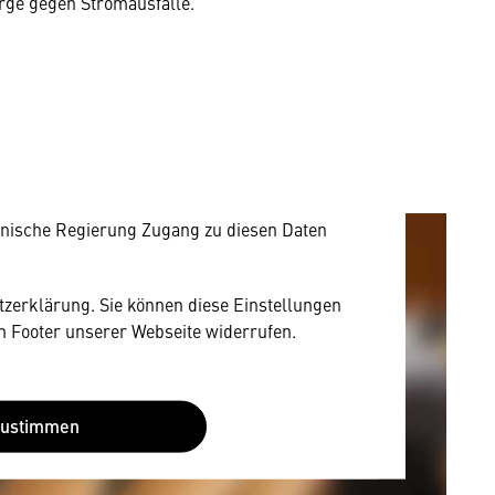
rge gegen Stromausfälle.
mung
rnen Inhalt anzeigen. Dafür benötigen wir
owser personenbezogene technische Daten zu
mit US-amerikanischen Anbietern austauscht.
EU-Datenschutzrecht angemessenen Schutzniveau
nische Regierung Zugang zu diesen Daten
utzerklärung. Sie können diese Einstellungen
im Footer unserer Webseite widerrufen.
Zustimmen