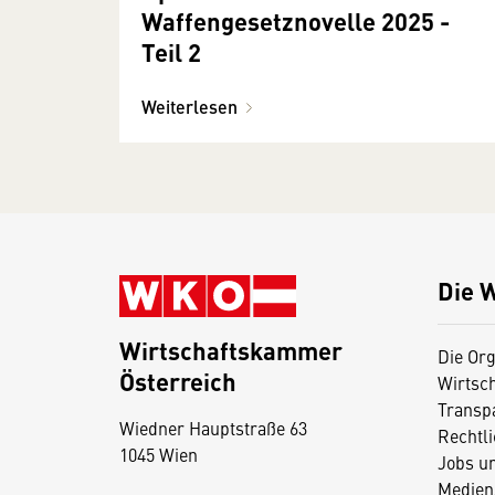
Waffengesetznovelle 2025 -
Teil 2
Weiterlesen
Die 
Wirtschaftskammer
Die Org
Österreich
Wirtsc
D
Transp
Wiedner Hauptstraße 63
i
Rechtl
1045 Wien
Jobs u
e
Medien