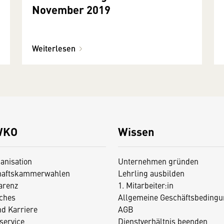
November 2019
Weiterlesen
WKO
Wissen
anisation
Unternehmen gründen
haftskammerwahlen
Lehrling ausbilden
arenz
1. Mitarbeiter:in
iches
Allgemeine Geschäftsbedingu
nd Karriere
AGB
service
Dienstverhältnis beenden