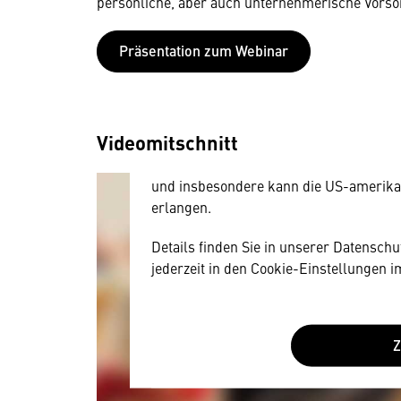
persönliche, aber auch unternehmerische Vorso
­Präsentation zum Webinar­
Wir benötigen Ihre Zustim
Hier würden wir Ihnen gerne einen exte
allerdings Ihre Zustimmung, da Ihr Br
Videomitschnitt
Geräten und Nutzerverhalten mitunter 
Diese Daten unterliegen keinem dem 
und insbesondere kann die US-amerika
erlangen.
Details finden Sie in unserer Datensch
jederzeit in den Cookie-Einstellungen 