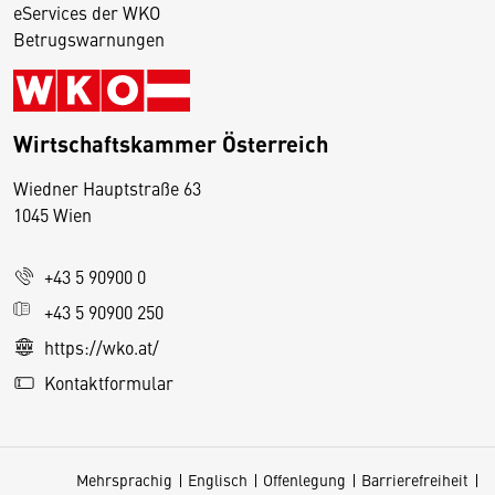
eServices der WKO
Betrugswarnungen
Wirtschaftskammer Österreich
Wiedner Hauptstraße 63
D
1045 Wien
i
e
+43 5 90900 0
s
e
+43 5 90900 250
S
https://wko.at/
e
Kontaktformular
it
e
v
Mehrsprachig
Englisch
Offenlegung
Barrierefreiheit
e