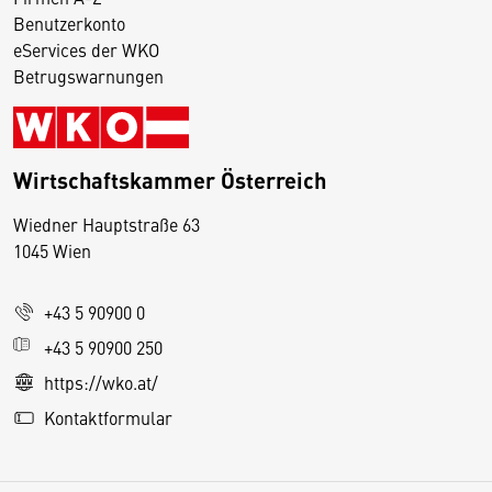
Benutzerkonto
eServices der WKO
Betrugswarnungen
Wirtschaftskammer Österreich
Wiedner Hauptstraße 63
D
1045 Wien
i
e
+43 5 90900 0
s
e
+43 5 90900 250
S
https://wko.at/
e
Kontaktformular
it
e