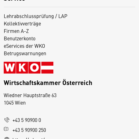
Lehrabschlussprüfung / LAP
Kollektivverträge
Firmen A-Z
Benutzerkonto
eServices der WKO
Betrugswarnungen
Wirtschaftskammer Österreich
Wiedner Hauptstraße 63
D
1045 Wien
i
e
+43 5 90900 0
s
e
+43 5 90900 250
S