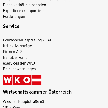
Dienstverhältnis beenden
Exportieren / Importieren
Förderungen
Service
Lehrabschlussprüfung / LAP
Kollektivverträge
Firmen A-Z
Benutzerkonto
eServices der WKO
Betrugswarnungen
Wirtschaftskammer Österreich
Wiedner Hauptstraße 63
D
1045 Wien