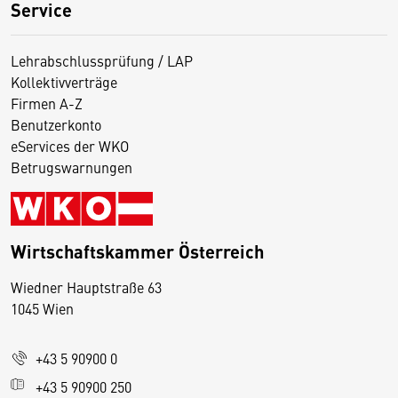
Service
Lehrabschlussprüfung / LAP
Kollektivverträge
Firmen A-Z
Benutzerkonto
eServices der WKO
Betrugswarnungen
Wirtschaftskammer Österreich
Wiedner Hauptstraße 63
D
1045 Wien
i
e
+43 5 90900 0
s
e
+43 5 90900 250