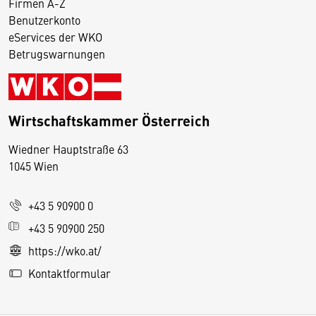
Firmen A-Z
Benutzerkonto
eServices der WKO
Betrugswarnungen
Wirtschaftskammer Österreich
Wiedner Hauptstraße 63
D
1045 Wien
i
e
+43 5 90900 0
s
e
+43 5 90900 250
S
https://wko.at/
e
Kontaktformular
it
e