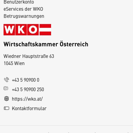
Benutzerkonto
eServices der WKO
Betrugswarnungen
Wirtschaftskammer Österreich
Wiedner Hauptstraße 63
D
1045 Wien
i
e
+43 5 90900 0
s
e
+43 5 90900 250
S
https://wko.at/
e
Kontaktformular
it
e
v