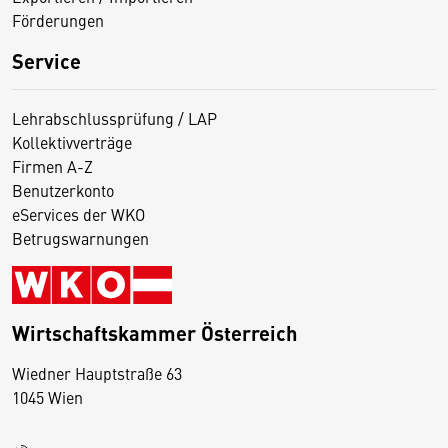
Förderungen
Service
Lehrabschlussprüfung / LAP
Kollektivverträge
Firmen A-Z
Benutzerkonto
eServices der WKO
Betrugswarnungen
Wirtschaftskammer Österreich
Wiedner Hauptstraße 63
D
1045 Wien
i
e