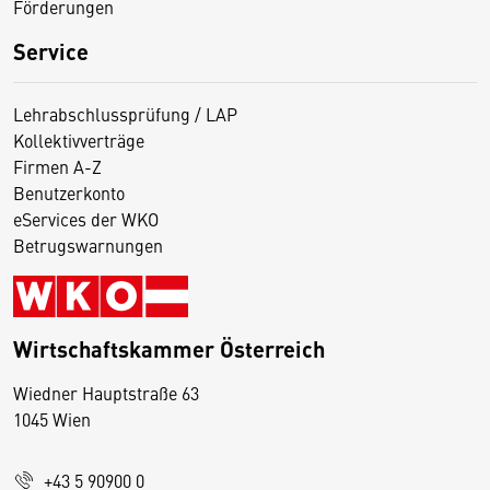
Förderungen
Service
Lehrabschlussprüfung / LAP
Kollektivverträge
Firmen A-Z
Benutzerkonto
eServices der WKO
Betrugswarnungen
Wirtschaftskammer Österreich
Wiedner Hauptstraße 63
D
1045 Wien
i
e
+43 5 90900 0
s