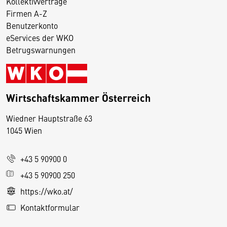
Kollektivverträge
Firmen A-Z
Benutzerkonto
eServices der WKO
Betrugswarnungen
Wirtschaftskammer Österreich
Wiedner Hauptstraße 63
D
1045 Wien
i
e
+43 5 90900 0
s
e
+43 5 90900 250
S
https://wko.at/
e
Kontaktformular
it