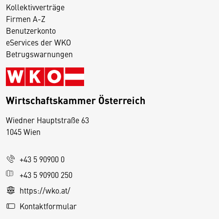
Kollektivverträge
Firmen A-Z
Benutzerkonto
eServices der WKO
Betrugswarnungen
Wirtschaftskammer Österreich
Wiedner Hauptstraße 63
D
1045 Wien
i
e
+43 5 90900 0
s
e
+43 5 90900 250
S
https://wko.at/
e
Kontaktformular
it