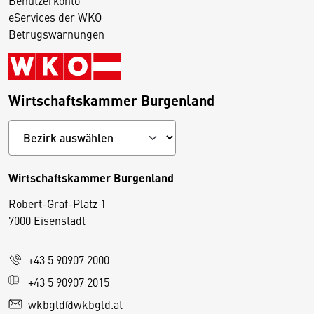
eServices der WKO
Betrugswarnungen
Wirtschaftskammer Burgenland
Wirtschaftskammer Burgenland
Robert-Graf-Platz 1
D
7000 Eisenstadt
i
e
+43 5 90907 2000
s
e
+43 5 90907 2015
S
wkbgld@wkbgld.at